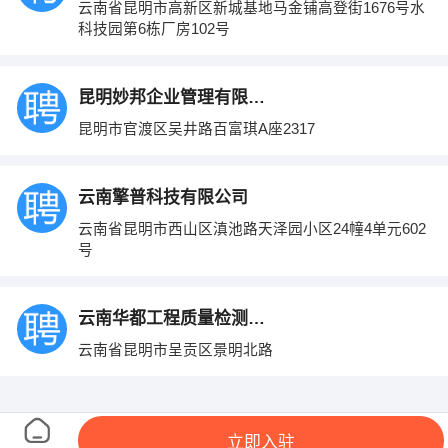
云南省昆明市高新区新城基地马金铺高登街1676号水
科技园第6栋厂房102号
昆明妙邦企业管理有限公司
昆明市官渡区吴井路百富琪A座2317
云南擎普科技有限公司
云南省昆明市西山区滇池路天泽园小区24幢4单元602
号
云南华都工程质量检测有限公司
云南省昆明市呈贡区景明北路
立即入驻