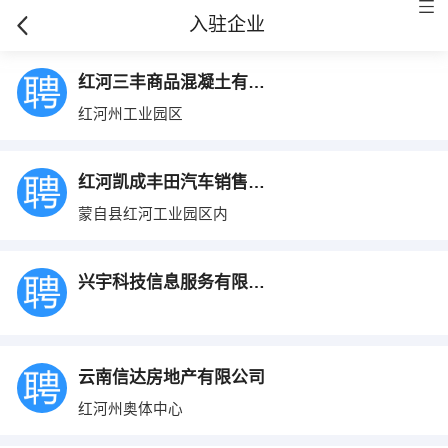
入驻企业
红河三丰商品混凝土有限责任公司
红河州工业园区
红河凯成丰田汽车销售服务有限公司
蒙自县红河工业园区内
兴宇科技信息服务有限公司
云南信达房地产有限公司
红河州奥体中心