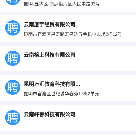
昆明-五华区-南屏街片区人民中路33号
云南厦宇经贸有限公司
昆明市官渡区昌宏路宏盛达五金机电市场2栋12号
云南榕上科技有限公司
昆明万汇教育科技有限公司
昆明市官渡区世纪城华春苑17栋2单元
云南峰睿科技有限公司