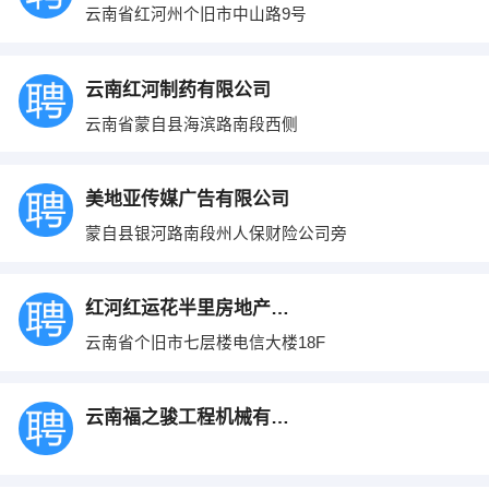
云南省红河州个旧市中山路9号
云南红河制药有限公司
云南省蒙自县海滨路南段西侧
美地亚传媒广告有限公司
蒙自县银河路南段州人保财险公司旁
红河红运花半里房地产置业投资有限公司
云南省个旧市七层楼电信大楼18F
云南福之骏工程机械有限公司