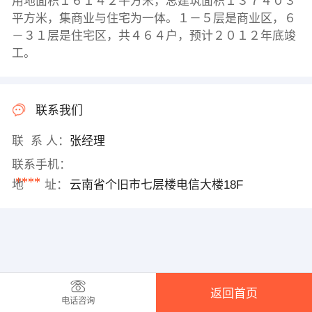
用地面积１６１４２平方米，总建筑面积１３７４０３
平方米，集商业与住宅为一体。１－５层是商业区，６
－３１层是住宅区，共４６４户，预计２０１２年底竣
工。
联系我们
联 系 人：
张经理
联系手机：
****
地 址：
云南省个旧市七层楼电信大楼18F
返回首页
电话咨询