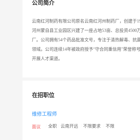
公司简介
云南红河制药有限公司原名云南红河州制药厂，创建于19
河州蒙自县工业园区兴建了一座占地53亩、总投资450
厂。公司拥有54个药品批准文号，专注于清热解毒、抗
领域。公司连续14年被政府授予“守合同重信用”荣誉
开展人才渠道。
在招职位
维修工程师
/
全职
/
云南开远
/
不限要求
/
不限
面议