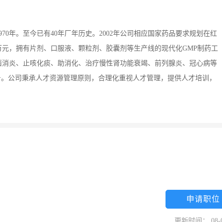
70年。至今已有40年厂年历史。2002年公司相应国家药品要求规划在红
0万元，拥有片剂、口服液、颗粒剂、胶囊剂等生产线的现代化GMP制药工
菌消炎、止咳化痰、助消化、治疗慢性肾功能衰竭、前列腺炎、冠心病等
称号。公司秉承人才资源管理原则，合理化重视人才管理，提供人才培训，
申请职位
更新时间： 08-