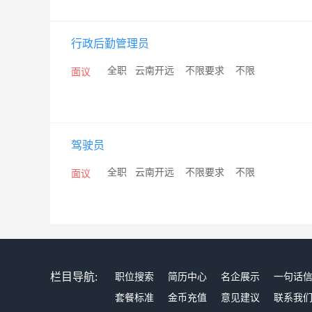
行政后勤管理员
/
全职
/
云南开远
/
不限要求
/
不限
面议
驾驶员
/
全职
/
云南开远
/
不限要求
/
不限
面议
栏目导航:
职位搜索
简历中心
名企展示
一句话
套餐标准
金币充值
意见建议
联系我