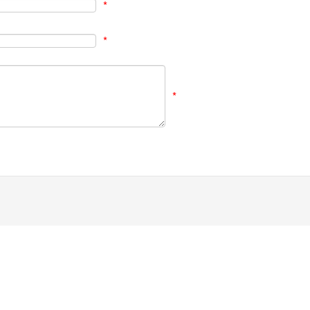
*
*
*