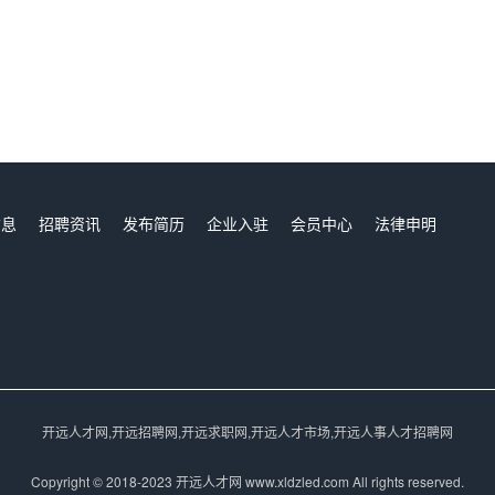
信息
招聘资讯
发布简历
企业入驻
会员中心
法律申明
们
开远人才网,开远招聘网,开远求职网,开远人才市场,开远人事人才招聘网
Copyright © 2018-2023 开远人才网 www.xldzled.com All rights reserved.