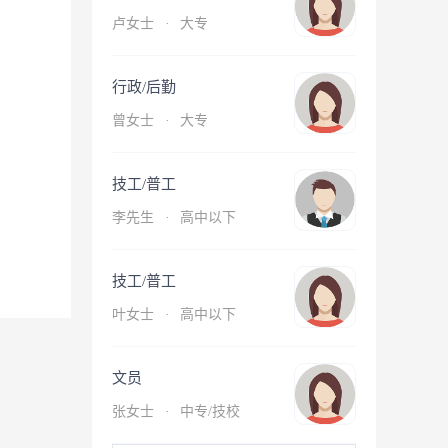
卢女士
·
大专
行政/后勤
曾女士
·
大专
技工/普工
李先生
·
高中以下
技工/普工
叶女士
·
高中以下
文员
张女士
·
中专/技校