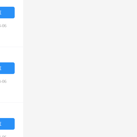
位
-06
位
-06
位