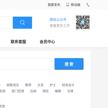
我要发布
移动端
微信公众号
查看更多工作
联系客服
会员中心
搜 索
潢
销售岗位
教师
文员
护士
财务会计
/机修
部门经理
出纳
保险
编辑
法律
其他