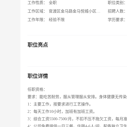
工作性质：
全职
职位类别
工作区域：
官渡区金马路金马悦城小区悦城小区7栋
招聘人数
工作年限：
经验不限
学历要求
职位亮点
职位详情
任职资格：
要求：能吃苦耐劳，服从管理服从安排。身体健康无传染疾
1：主要工作，按要求进行工艺操作。
2：每天工作10小时，加班有加班工资。
3：综合工资5500-7500/月，不扣不压不拖欠工资，每
4：公司免费提供一日三餐。住宿4-6人/间，配备独立卫