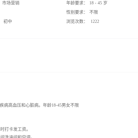
：
市场营销
年龄要求：
18 - 45 岁
：
性别要求：
不限
：
初中
浏览次数：
1222
病高血压和心脏病。年龄18-45男女不限
月准时打卡发工资。
生间洗澡间和空调。